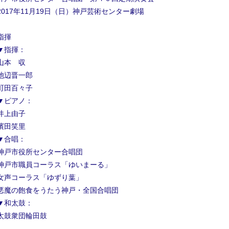
2017年11月19日（日）神戸芸術センター劇場
指揮
▼指揮：
山本 収
池辺晋一郎
町田百々子
▼ピアノ：
井上由子
濱田笑里
▼合唱：
神戸市役所センター合唱団
神戸市職員コーラス「ゆいまーる」
女声コーラス「ゆずり葉」
悪魔の飽食をうたう神戸・全国合唱団
▼和太鼓：
太鼓衆団輪田鼓