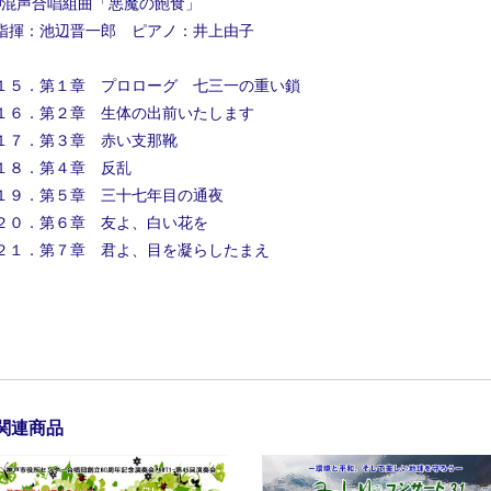
◾️混声合唱組曲「悪魔の飽食」
指揮：池辺晋一郎 ピアノ：井上由子
１５．第１章 プロローグ 七三一の重い鎖
１６．第２章 生体の出前いたします
１７．第３章 赤い支那靴
１８．第４章 反乱
１９．第５章 三十七年目の通夜
２０．第６章 友よ、白い花を
２１．第７章 君よ、目を凝らしたまえ
関連商品