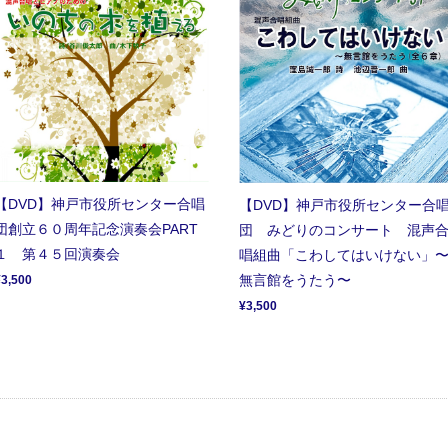
【DVD】神戸市役所センター合唱
【DVD】神戸市役所センター合
団創立６０周年記念演奏会PART
団 みどりのコンサート 混声
１ 第４５回演奏会
唱組曲「こわしてはいけない」
無言館をうたう〜
¥3,500
¥3,500