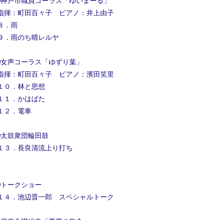
◾️神戸市職員コーラス「ゆいまーる」
指揮：町田百々子 ピアノ：井上由子
８．雨
９．雨のち晴レルヤ
◾️女声コーラス「ゆずり葉」
指揮：町田百々子 ピアノ：濱田笑里
１０．林と思想
１１．かはばた
１２．電車
◾️太鼓衆団輪田鼓
１３．長良清流上り打ち
◾️トークショー
１４．池辺晋一郎 スペシャルトーク