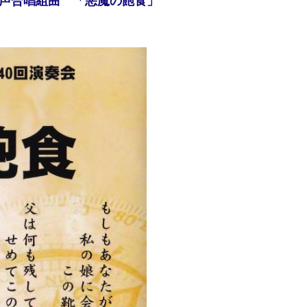
声合唱組曲 「悪魔の飽食」