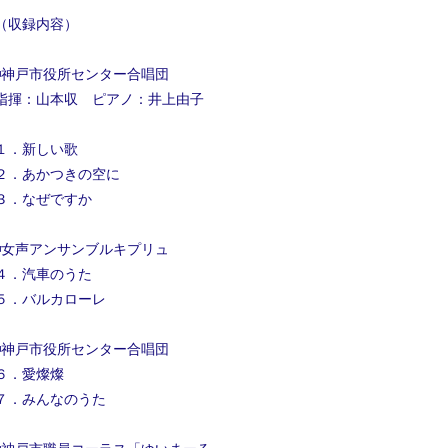
（収録内容）
◾️神戸市役所センター合唱団
指揮：山本収 ピアノ：井上由子
１．新しい歌
２．あかつきの空に
３．なぜですか
◾️女声アンサンブルキプリュ
４．汽車のうた
５．バルカローレ
◾️神戸市役所センター合唱団
６．愛燦燦
７．みんなのうた