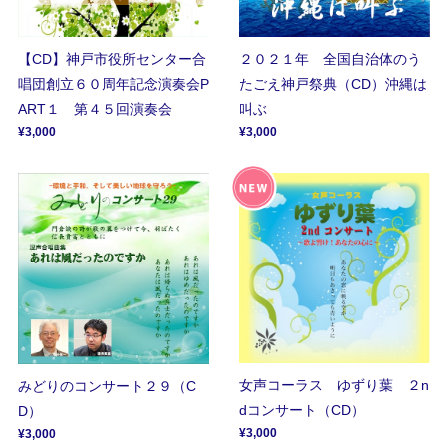
【CD】神戸市役所センター合
２０２１年 全国自治体のう
唱団創立６０周年記念演奏会P
たごえ神戸祭典（CD）沖縄は
ART１ 第４５回演奏会
叫ぶ
¥3,000
¥3,000
女声コーラス ゆずり葉 ２n
みどりのコンサート２９（C
dコンサート（CD）
D）
¥3,000
¥3,000