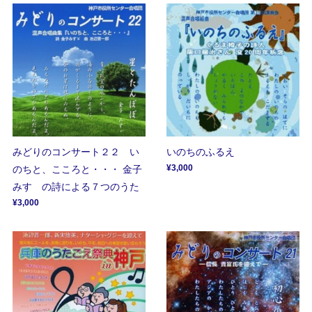
みどりのコンサート２２ い
いのちのふるえ
¥3,000
のちと、こころと・・・ 金子
みすゞの詩による７つのうた
¥3,000