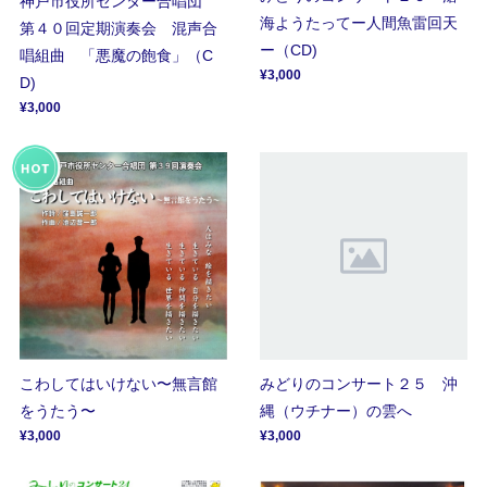
神戸市役所センター合唱団
海ようたってー人間魚雷回天
第４０回定期演奏会 混声合
ー（CD)
唱組曲 「悪魔の飽食」（C
¥3,000
D)
¥3,000
こわしてはいけない〜無言館
みどりのコンサート２５ 沖
をうたう〜
縄（ウチナー）の雲へ
¥3,000
¥3,000