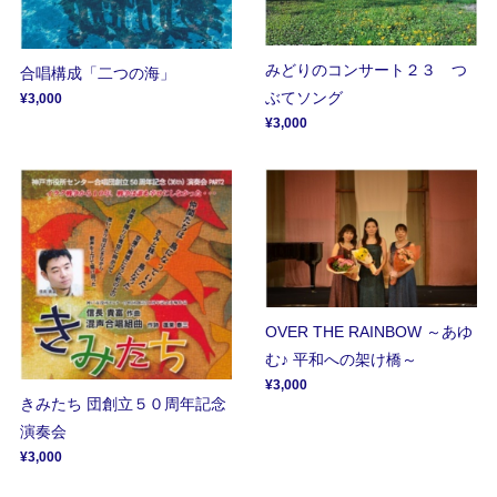
みどりのコンサート２３ つ
合唱構成「二つの海」
ぶてソング
¥3,000
¥3,000
OVER THE RAINBOW ～あゆ
む♪ 平和への架け橋～
¥3,000
きみたち 団創立５０周年記念
演奏会
¥3,000