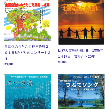
自治体のうたごえ神戸祭典２
阪神大震災鎮魂組曲「1995年
０１５&みどりのコンサート２
1月17日」震災から20年
４
¥3,000
¥3,000