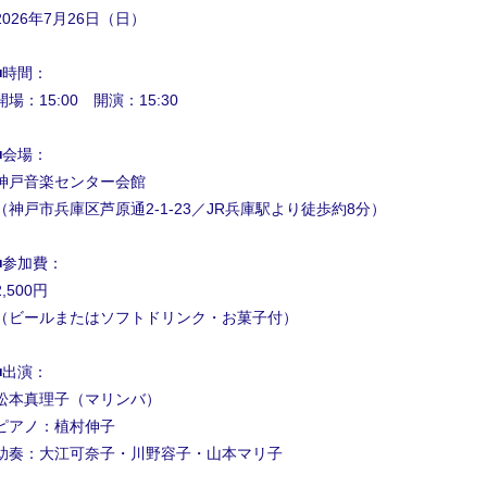
2026年7月26日（日）
■時間：
開場：15:00 開演：15:30
■会場：
神戸音楽センター会館
（神戸市兵庫区芦原通2-1-23／JR兵庫駅より徒歩約8分）
■参加費：
2,500円
（ビールまたはソフトドリンク・お菓子付）
■出演：
松本真理子（マリンバ）
ピアノ：植村伸子
助奏：大江可奈子・川野容子・山本マリ子