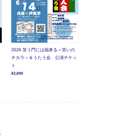
2026 笑う門には福来る～笑いの
チカラ～＆うたう会 公演チケッ
ト
¥2,000
5