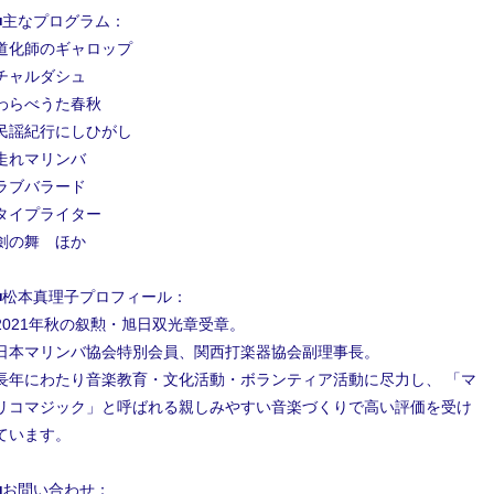
■主なプログラム：
道化師のギャロップ
チャルダシュ
わらべうた春秋
民謡紀行にしひがし
走れマリンバ
ラブバラード
タイプライター
劍の舞 ほか
■松本真理子プロフィール：
2021年秋の叙勲・旭日双光章受章。
日本マリンバ協会特別会員、関西打楽器協会副理事長。
長年にわたり音楽教育・文化活動・ボランティア活動に尽力し、 「マ
リコマジック」と呼ばれる親しみやすい音楽づくりで高い評価を受け
ています。
■お問い合わせ：