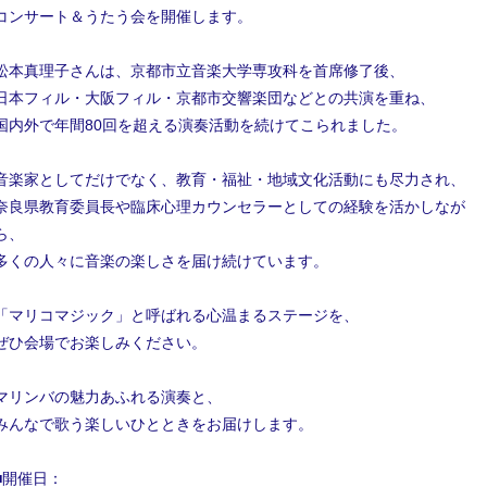
コンサート＆うたう会を開催します。
松本真理子さんは、京都市立音楽大学専攻科を首席修了後、
日本フィル・大阪フィル・京都市交響楽団などとの共演を重ね、
国内外で年間80回を超える演奏活動を続けてこられました。
音楽家としてだけでなく、教育・福祉・地域文化活動にも尽力され、
奈良県教育委員長や臨床心理カウンセラーとしての経験を活かしなが
ら、
多くの人々に音楽の楽しさを届け続けています。
「マリコマジック」と呼ばれる心温まるステージを、
ぜひ会場でお楽しみください。
マリンバの魅力あふれる演奏と、
みんなで歌う楽しいひとときをお届けします。
■開催日：