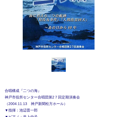
合唱構成『二つの海』
神戸市役所センター合唱団第2７回定期演奏会
（2004.11.13 神戸新聞松方ホール）
▼指揮：池辺晋一郎
▼ピアノ：井上由子