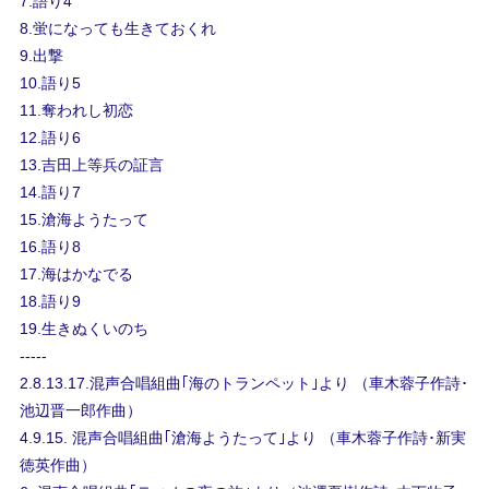
7.語り4
8.蛍になっても生きておくれ
9.出撃
10.語り5
11.奪われし初恋
12.語り6
13.吉田上等兵の証言
14.語り7
15.滄海ようたって
16.語り8
17.海はかなでる
18.語り9
19.生きぬくいのち
-----
2.8.13.17.混声合唱組曲｢海のトランペット｣より （車木蓉子作詩･
池辺晋一郎作曲）
4.9.15. 混声合唱組曲｢滄海ようたって｣より （車木蓉子作詩･新実
徳英作曲）