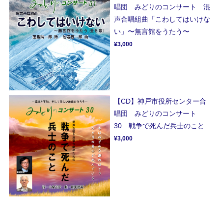
唱団 みどりのコンサート 混
声合唱組曲「こわしてはいけな
い」〜無言館をうたう〜
¥3,000
【CD】神戸市役所センター合
唱団 みどりのコンサート
30 戦争で死んだ兵士のこと
¥3,000