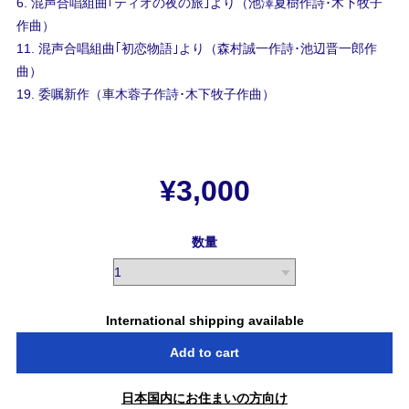
6. 混声合唱組曲｢ティオの夜の旅｣より（池澤夏樹作詩･木下牧子
作曲）
11. 混声合唱組曲｢初恋物語｣より（森村誠一作詩･池辺晋一郎作
曲）
19. 委嘱新作（車木蓉子作詩･木下牧子作曲）
¥3,000
数量
International shipping available
Add to cart
日本国内にお住まいの方向け