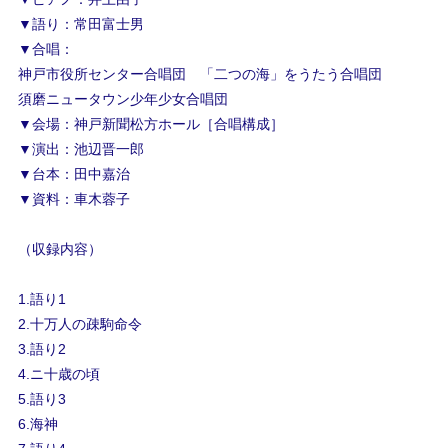
▼語り：常田富士男
▼合唱：
神戸市役所センター合唱団 「二つの海」をうたう合唱団
須磨ニュータウン少年少女合唱団
▼会場：神戸新聞松方ホール［合唱構成］
▼演出：池辺晋一郎
▼台本：田中嘉治
▼資料：車木蓉子
（収録内容）
1.語り1
2.十万人の疎駒命令
3.語り2
4.ニ十歳の頃
5.語り3
6.海神