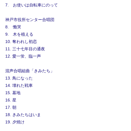
7. お使いは自転車にのって
神戸市役所センター合唱団
8. 慟哭
9. 木を植える
10. 奪われし初恋
11. 三十七年目の通夜
12. 愛一蛍、臨一声
混声合唱組曲「きみたち」
13. 鳥になった
14. 壊れた戦車
15. 墓地
16. 星
17. 朝
18. きみたちはいま
19. 夕焼け