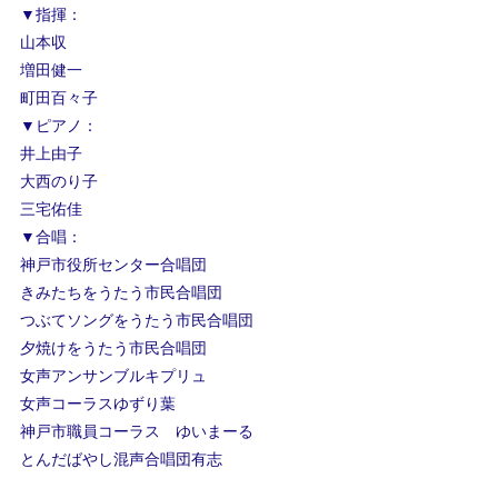
▼指揮：
山本収
増田健一
町田百々子
▼ピアノ：
井上由子
大西のり子
三宅佑佳
▼合唱：
神戸市役所センター合唱団
きみたちをうたう市民合唱団
つぶてソングをうたう市民合唱団
夕焼けをうたう市民合唱団
女声アンサンブルキプリュ
女声コーラスゆずり葉
神戸市職員コーラス ゆいまーる
とんだばやし混声合唱団有志