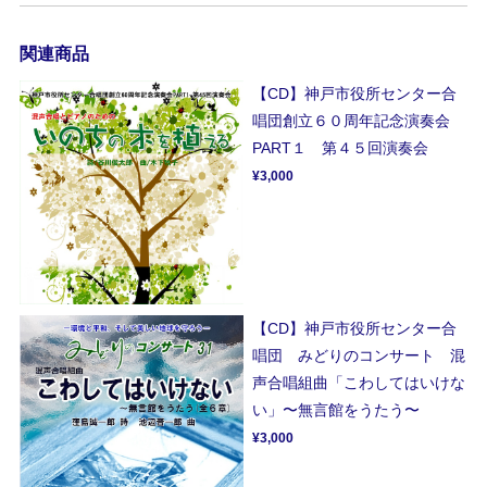
関連商品
【CD】神戸市役所センター合
唱団創立６０周年記念演奏会
PART１ 第４５回演奏会
¥3,000
【CD】神戸市役所センター合
唱団 みどりのコンサート 混
声合唱組曲「こわしてはいけな
い」〜無言館をうたう〜
¥3,000