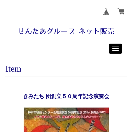
Toggle
navigati
Item
きみたち 団創立５０周年記念演奏会