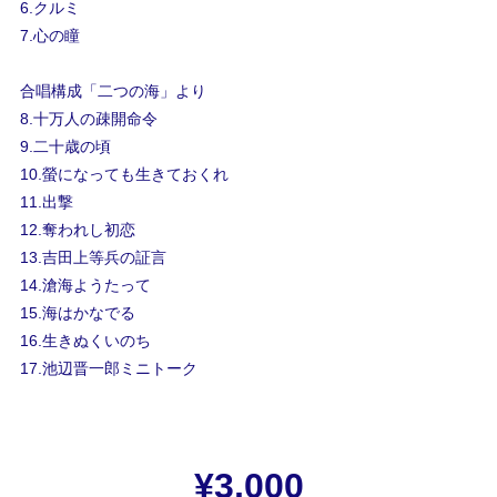
6.クルミ
7.心の瞳
合唱構成「二つの海」より
8.十万人の疎開命令
9.二十歳の頃
10.螢になっても生きておくれ
11.出撃
12.奪われし初恋
13.吉田上等兵の証言
14.滄海ようたって
15.海はかなでる
16.生きぬくいのち
17.池辺晋一郎ミニトーク
¥3,000