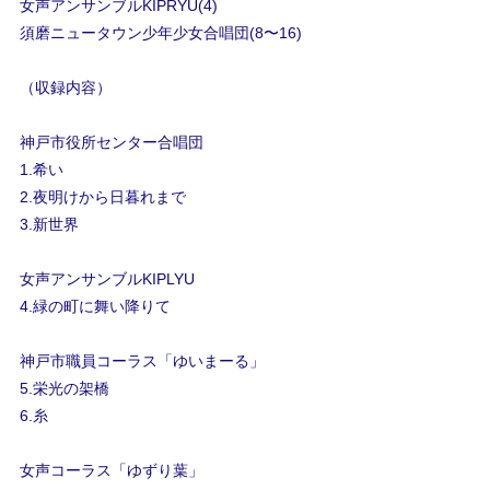
女声アンサンブルKIPRYU(4)
須磨ニュータウン少年少女合唱団(8〜16)
（収録内容）
神戸市役所センター合唱団
1.希い
2.夜明けから日暮れまで
3.新世界
女声アンサンブルKIPLYU
4.緑の町に舞い降りて
神戸市職員コーラス「ゆいまーる」
5.栄光の架橋
6.糸
女声コーラス「ゆずり葉」