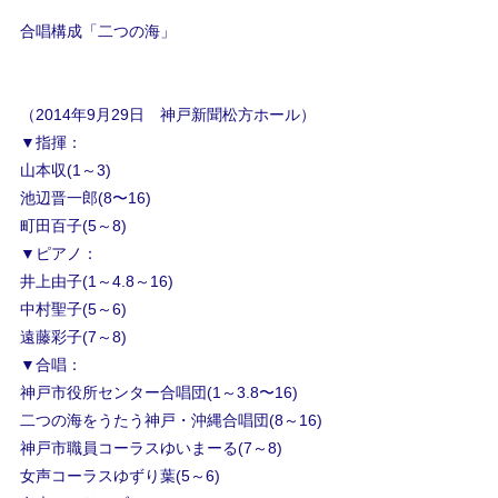
合唱構成「二つの海」
（2014年9月29日 神戸新聞松方ホール）
▼指揮：
山本収(1～3)
池辺晋一郎(8〜16)
町田百子(5～8)
▼ピアノ：
井上由子(1～4.8～16)
中村聖子(5～6)
遠藤彩子(7～8)
▼合唱：
神戸市役所センター合唱団(1～3.8〜16)
二つの海をうたう神戸・沖縄合唱団(8～16)
神戸市職員コーラスゆいまーる(7～8)
女声コーラスゆずり葉(5～6)