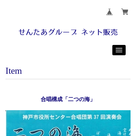
Toggle
navigati
Item
合唱構成「二つの海」