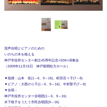
混声合唱とピアノのための
いのちの木を植える
神戸市役所センター創立45周年記念<32th>演奏会
（2009年11月15日 神戸新聞松方ホール）
▼指揮：山本 収(1～6、9～16)、町田百々子(7～8)
▼ピアノ：大西のり子(1～6、9～16)、中村聖子(7～8)
▼合唱：
神戸市役所センター合唱団(1～6、9～16)
木下牧子をうたう市民合唱団(9～16)