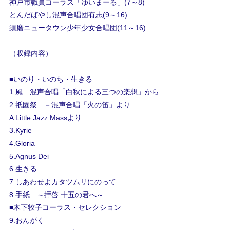
神戸市職員コーラス「ゆいまーる」(7～8)
とんだばやし混声合唱団有志(9～16)
須磨ニュータウン少年少女合唱団(11～16)
（収録内容）
■いのり・いのち・生きる
1.風 混声合唱「白秋による三つの楽想」から
2.祇園祭 －混声合唱「火の笛」より
A Little Jazz Massより
3.Kyrie
4.Gloria
5.Agnus Dei
6.生きる
7.しあわせよカタツムリにのって
8.手紙 ～拝啓 十五の君へ～
■木下牧子コーラス・セレクション
9.おんがく