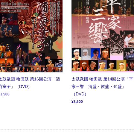
太鼓衆団 輪田鼓 第16回公演「酒
太鼓衆団 輪田鼓 第14回公演「平
呑童子」（DVD）
家三響 清盛・敦盛・知盛」
（DVD）
¥3,500
¥3,500