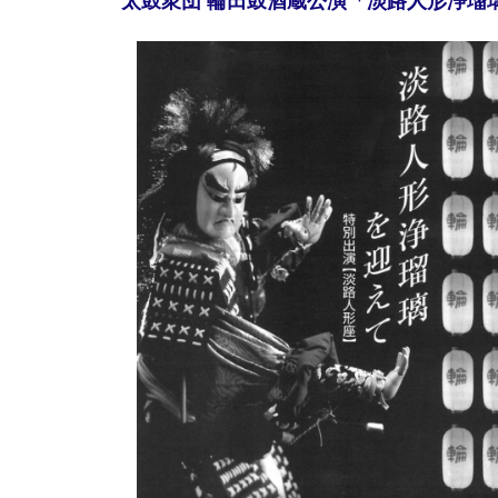
太鼓衆団 輪田鼓酒蔵公演「淡路人形浄瑠