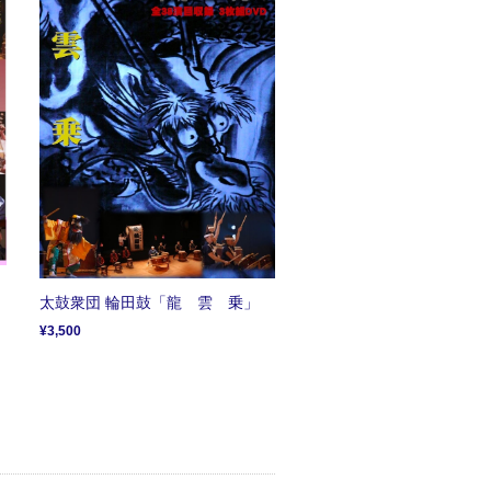
太鼓衆団 輪田鼓「龍 雲 乗」
¥3,500