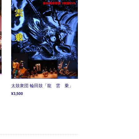
太鼓衆団 輪田鼓「龍 雲 乗」
¥3,500