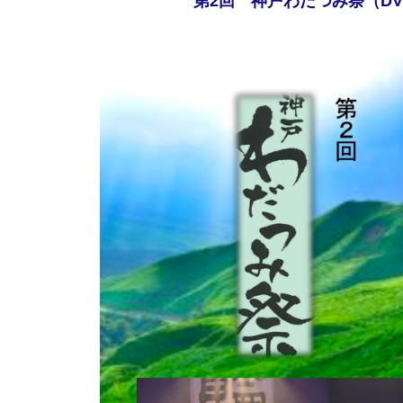
第2回 神戸わだつみ祭（DV