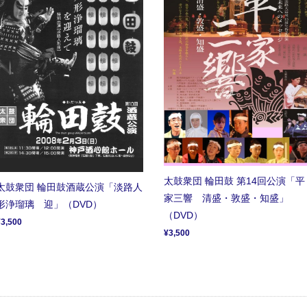
太鼓衆団 輪田鼓 第14回公演「平
太鼓衆団 輪田鼓酒蔵公演「淡路人
家三響 清盛・敦盛・知盛」
形浄瑠璃 迎」（DVD）
（DVD）
¥3,500
¥3,500